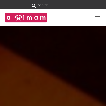
Search …
S
e
T
a
O
G
r
G
L
c
E
N
h
A
V
f
I
G
A
o
T
I
r
O
N
: